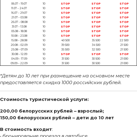
06.07 – 19.07
10
STOP
STOP
STOP
11.07 – 24.07
10
STOP
STOP
STOP
16.07 – 29.07
10
STOP
STOP
STOP
21.07 – 03.08
10
STOP
STOP
STOP
26.07 – 08.08
10
STOP
STOP
STOP
31.07 – 13.08
10
STOP
STOP
STOP
05.08 – 18.08
10
STOP
STOP
STOP
10.08 – 23.08
10
STOP
STOP
STOP
15.08 – 28.08
10
40 500
35 500
22 500
20.08 – 02.09
10
39 500
34 500
21 500
25.08 – 07.09
10
35 500
32 500
21 500
30.08 – 12.09
10
STOP
STOP
STOP
04.09 – 17.09
10
31 500
30 500
21 000
09.09 – 22.09
10
31 500
30 500
21 000
*Детям до 10 лет при размещение на основном месте
предоставляется скидка 1000 российских рублей.
Стоимость туристической услуги:
200,00 белорусских рублей – взрослый;
150,00 белорусских рублей – дети до 10 лет
В стоимость входит
:
• бронирование проезда в автобусе