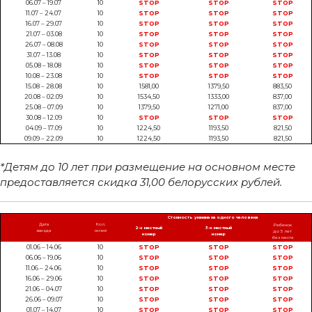
06.07 – 19.07
10
STOP
STOP
STOP
11.07 – 24.07
10
STOP
STOP
STOP
16.07 – 29.07
10
STOP
STOP
STOP
21.07 – 03.08
10
STOP
STOP
STOP
26.07 – 08.08
10
STOP
STOP
STOP
31.07 – 13.08
10
STOP
STOP
STOP
05.08 – 18.08
10
STOP
STOP
STOP
10.08 – 23.08
10
STOP
STOP
STOP
15.08 – 28.08
10
1581,00
1379,50
883,50
20.08 – 02.09
10
1534,50
1333,00
837,00
25.08 – 07.09
10
1379,50
1271,00
837,00
30.08 – 12.09
10
STOP
STOP
STOP
04.09 – 17.09
10
1224,50
1193,50
821,50
09.09 – 22.09
10
1224,50
1193,50
821,50
*Детям до 10 лет при размещение на основном месте
предоставляется скидка 31,00 белорусских рублей.
Стоимость указана на одного человека
Дата
Кол.
Ребенок
2-х местный
3-х местный
заезда
ночей
до 5 лет
номер
номер
без места
01.06 – 14.06
10
STOP
STOP
STOP
06.06 – 19.06
10
STOP
STOP
STOP
11.06 – 24.06
10
STOP
STOP
STOP
16.06 – 29.06
10
STOP
STOP
STOP
21.06 – 04.07
10
STOP
STOP
STOP
26.06 – 09.07
10
STOP
STOP
STOP
01.07 – 14.07
10
STOP
STOP
STOP