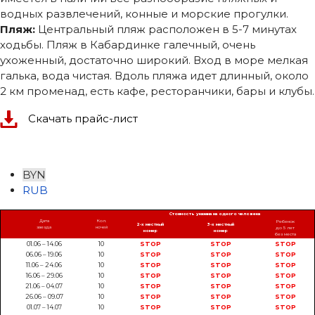
водных развлечений, конные и морские прогулки.
Пляж:
Центральный пляж расположен в 5-7 минутах
ходьбы. Пляж в Кабардинке галечный, очень
ухоженный, достаточно широкий. Вход в море мелкая
галька, вода чистая. Вдоль пляжа идет длинный, около
2 км променад, есть кафе, ресторанчики, бары и клубы.
Скачать прайс-лист
BYN
RUB
Стоимость указана на одного человека
Дата
Кол.
Ребенок
2-х местный
3-х местный
заезда
ночей
до 5 лет
номер
номер
без места
01.06 – 14.06
10
STOP
STOP
STOP
06.06 – 19.06
10
STOP
STOP
STOP
11.06 – 24.06
10
STOP
STOP
STOP
16.06 – 29.06
10
STOP
STOP
STOP
21.06 – 04.07
10
STOP
STOP
STOP
26.06 – 09.07
10
STOP
STOP
STOP
01.07 – 14.07
10
STOP
STOP
STOP