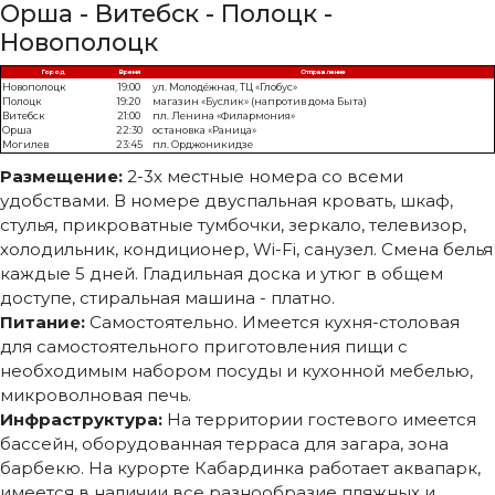
Орша - Витебск - Полоцк -
Новополоцк
Город
Время
Отправление
Новополоцк
19:00
ул. Молодёжная, ТЦ «Глобус»
Полоцк
19:20
магазин «Буслик» (напротив дома Быта)
Витебск
21:00
пл. Ленина «Филармония»
Орша
22:30
остановка «Раница»
Могилев
23:45
пл. Орджоникидзе
Размещение:
2-3х местные номера со всеми
удобствами. В номере двуспальная кровать, шкаф,
стулья, прикроватные тумбочки, зеркало, телевизор,
холодильник, кондиционер, Wi-Fi, санузел. Смена белья
каждые 5 дней. Гладильная доска и утюг в общем
доступе, стиральная машина - платно.
Питание:
Самостоятельно. Имеется кухня-столовая
для самостоятельного приготовления пищи с
необходимым набором посуды и кухонной мебелью,
микроволновая печь.
Инфраструктура:
На территории гостевого имеется
бассейн, оборудованная терраса для загара, зона
барбекю. На курорте Кабардинка работает аквапарк,
имеется в наличии все разнообразие пляжных и